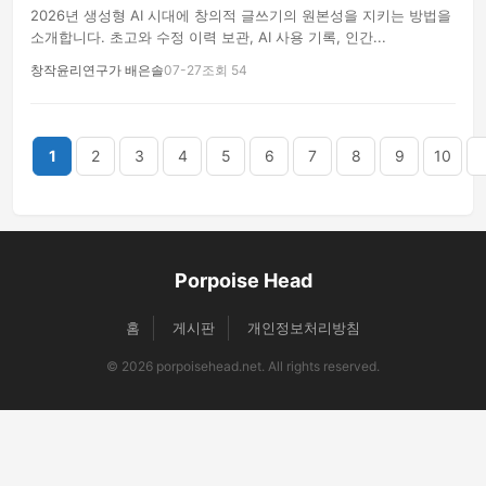
2026년 생성형 AI 시대에 창의적 글쓰기의 원본성을 지키는 방법을
소개합니다. 초고와 수정 이력 보관, AI 사용 기록, 인간...
창작윤리연구가 배은솔
07-27
조회 54
끝
1
2
3
4
5
6
7
8
9
10
Porpoise Head
홈
게시판
개인정보처리방침
© 2026 porpoisehead.net. All rights reserved.