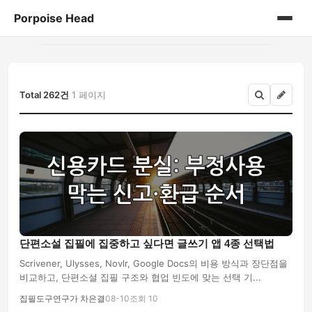
Porpoise Head
홈
게시판
Total 262건
1 페이지
단편소설 집필에 집중하고 싶다면 글쓰기 앱 4종 선택법
Scrivener, Ulysses, Novlr, Google Docs의 비용 방식과 장단점을
비교하고, 단편소설 집필 구조와 협업 빈도에 맞는 선택 기...
집필도구연구가 차은결
08-10
조회 10