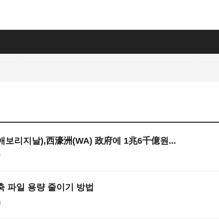
보리지날),西濠洲(WA) 政府에 1兆6千億원...
7
축 파일 용량 줄이기 방법
4