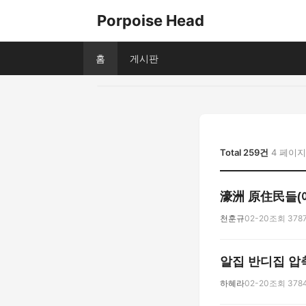
Porpoise Head
홈
게시판
Total 259건
4 페이지
濠洲 原住民들(애
천훈규
02-20
조회 378
알집 반디집 압
하혜라
02-20
조회 378