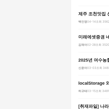
제주 조천맛집 
백인영
04-14
조회 356
미래에셋증권 네
김채아
02-28
조회 352
2025년 여수농
신윤아
03-03
조회 348
localStorage 
허규태
03-15
조회 348
[취재파일] 나