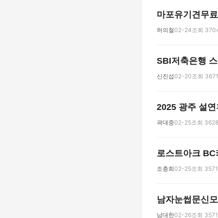
마포유기견무료
허의철
02-24
조회 370
SBI저축은행 스
신진섭
02-20
조회 367
2025 광주 설
곽대중
02-25
조회 362
로스트아크 BC
조충희
02-25
조회 3571
남자눈썹문신모
남대한
02-26
조회 3571