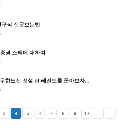
7
인구직 신문보는법
9
증권 스팩에 대하여
4
무한도전 전설 of 레전드를 꼽아보자...
3
3
4
5
6
7
8
9
10