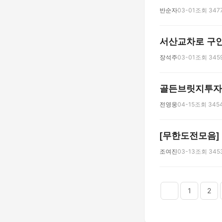
반순자
03-01
조회 347
서산교차로 구
장석주
03-01
조회 345
골든브릿지투자
전영웅
04-15
조회 345
[무한도전모음] 
조여진
03-13
조회 345
다음
맨끝
1
2