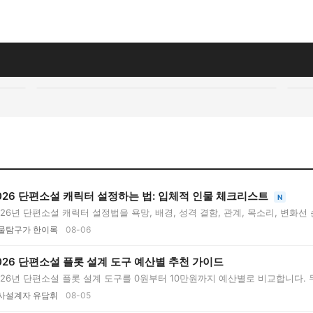
026 단편소설 캐릭터 설정하는 법: 입체적 인물 체크리스트
N
026년 단편소설 캐릭터 설정법을 욕망, 배경, 성격 결함, 관계, 목소리, 변화선
..
물탐구가 한이록
08-06
026 단편소설 플롯 설계 도구 예산별 추천 가이드
026년 단편소설 플롯 설계 도구를 0원부터 10만원까지 예산별로 비교합니다. 무
..
사설계자 유담휘
08-05