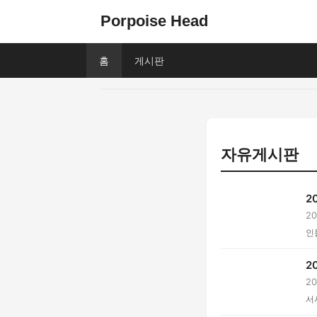
Porpoise Head
홈
게시판
자유게시판
2
2
입.
인
2
2
디.
서