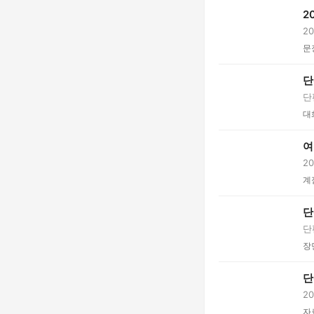
2
2
...
문
단
단
대
여
2
완.
계
단
단
장
단
2
인.
자