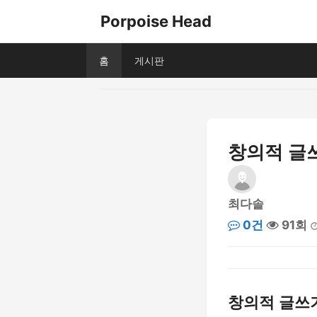
Porpoise Head
홈
게시판
창의적 글쓰
최다솔
0건
91회
창의적 글쓰