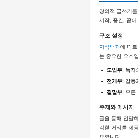
창의적 글쓰기를
시작, 중간, 끝
구조 설정
지식백과
에 따르
는 중요한 요소입
도입부
: 독
전개부
: 갈
결말부
: 모
주제와 메시지
글을 통해 전달하
각할 거리를 제
요합니다.