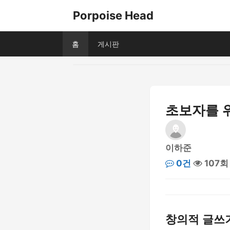
Porpoise Head
홈
게시판
초보자를 
이하준
0건
107회
창의적 글쓰