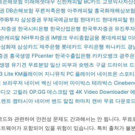
데손해보험
미래에셋대우
신한캐피탈
BC카드
교보악사자산
증권
DB손해보험
푸른저축은행
아주캐피탈
흥국화재해상보
주IB투자
삼성증권
우체국예금보험
현대카드
현대캐피탈
한
 투자증권
한국시티은행
한국산업은행
한국투자증권
유진투
은캐피탈
NH투자증권
iM뱅크
우리종합금융
롯데캐피탈
미
삼성화재
삼성카드
제주은행
롯데카드
우리은행
하나카드
경
증권
흥국생명
FPcenter
한국수출입은행
카카오뱅크
광주
B생명
유기견 무료분양
일산 피부과
숏텐츠
구글 드라이브
드
3 Lite
KM플레이어
지니뮤직 PC 플레이어
네이트온
스포
일 브라우저
네이버 백신
네이버 마이박스
테라박스
Cinebe
 라디오 고릴라
OP.GG 데스크탑 앱
4K Video Downloader
토렌트
캠타시아
네이버 밴드
알집
하마치
캔바
무료 다운로
로드와 관련하여 안전성 문제도 간과해서는 안 됩니다. 무료
프트웨어가 포함되어 있을 위험이 있습니다. 특히 출처가 불