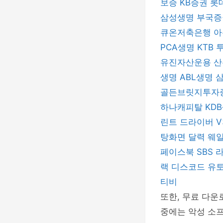
보증
KB증권
롯
삼성생명
부국
큐온저축은행
아
PCA생명
KTB
유진자산운용
산
생명
ABL생명
골든브릿지투자
하나캐피탈
KD
린트 드라이버
V
탕화면 달력
웨
페이스북
SBS
랙
디스코드
유
티비
또한, 무료 다운
중에는 악성 소