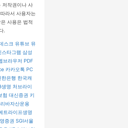
는 저작권이나 사
. 따라서 사용자는
않은 사용은 법적
다.
데스크
유튜브 뮤
인스타그램
삼성
 웹브라우저
PDF
ice
카카오톡 PC
신한은행
한국캐
B생명
처브라이
보험
대신증권
키
파리바자산운용
메트라이프생명
신영증권
SGI서울