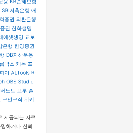
운용
KB손해보험
험
SBI저축은행
애
화증권
외환은행
자증권
한화생명
래에셋생명
교보
남은행
한양증권
은행
DB자산운용
롭박스
캐논 프
티파이
ALTools
바
nch
OBS Studio
에버노트
브루
슬
드
구인구직
위키
로 제공되는 자료
분명하거나 신뢰