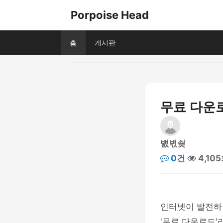
Porpoise Head
홈
게시판
무료 다운로
뱴벿쇶
0건
4,10
인터넷이 발전하
'무료 다운로드