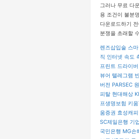
그러나 무료 다
용 조건이 불분명
다운로드하기 전
분쟁을 초래할 수
렌즈삽입술
스마
직
인터넷 속도
프린트 드라이
뷰어
텔레그램
버전
PARSEC
피탈
현대해상
프생명보험
키움
움증권
효성캐
SC제일은행
기
국민은행
MG손