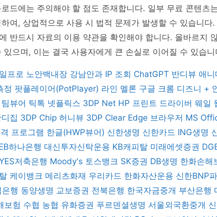
운로드에는 주의해야 할 점도 존재합니다. 일부 무료 콘텐츠
하여, 상업적으로 사용 시 법적 문제가 발생할 수 있습니다
에 반드시 자료의 이용 약관을 확인해야 합니다. 올바르지 
 있으며, 이는 결국 사용자에게 큰 손실로 이어질 수 있습니
일프로
노안백내장
강남안과
IP 조회
ChatGPT
반디뷰
애니
 측정
팟플레이어(PotPlayer)
라인
멜론
구글 크롬
디즈니 +
버
팀뷰어
틱톡
넷플릭스
3DP Net
HP 프린트 드라이버
웨일
반디집
3DP Chip
허니뷰
3DP Clear
Edge 브라우저
MS Off
 원격 프로그램
한글(HWP뷰어)
신한생명
신한카드
ING생명
KEB하나은행
대신투자신탁운용
KB캐피탈
미래에셋증권
DG
YES저축은행
Moody's
토스뱅크
SK증권
DB생명
한화손해
피탈
케이뱅크
메리츠화재
우리카드
한화자산운용
신한BNP
업은행
동양생명
교보증권
전북은행
한국자금중개
부산은행
해보험
수협
농협
유화증권
푸르덴셜생명
서울외국환중개