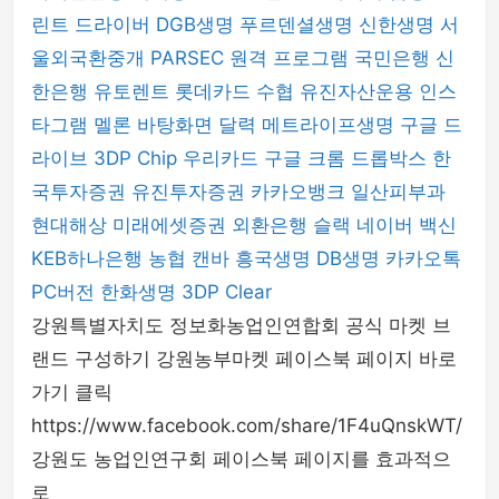
린트 드라이버
DGB생명
푸르덴셜생명
신한생명
서
울외국환중개
PARSEC 원격 프로그램
국민은행
신
한은행
유토렌트
롯데카드
수협
유진자산운용
인스
타그램
멜론
바탕화면 달력
메트라이프생명
구글 드
라이브
3DP Chip
우리카드
구글 크롬
드롭박스
한
국투자증권
유진투자증권
카카오뱅크
일산피부과
현대해상
미래에셋증권
외환은행
슬랙
네이버 백신
KEB하나은행
농협
캔바
흥국생명
DB생명
카카오톡
PC버전
한화생명
3DP Clear
강원특별자치도 정보화농업인연합회 공식 마켓 브
랜드 구성하기 강원농부마켓 페이스북 페이지 바로
가기 클릭
https://www.facebook.com/share/1F4uQnskWT/
강원도 농업인연구회 페이스북 페이지를 효과적으
로