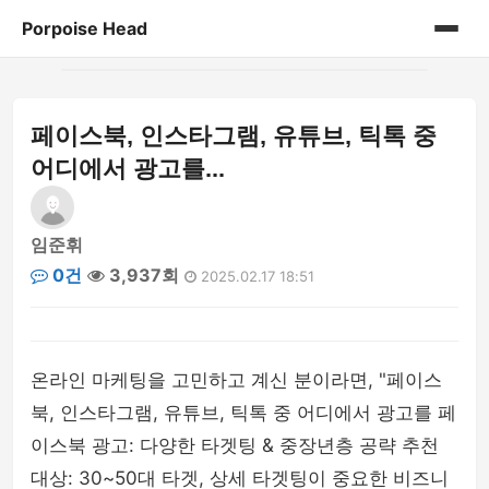
Porpoise Head
홈
페이스북, 인스타그램, 유튜브, 틱톡 중
게시판
어디에서 광고를...
임준휘
0건
3,937회
2025.02.17 18:51
온라인 마케팅을 고민하고 계신 분이라면, "페이스
북, 인스타그램, 유튜브, 틱톡 중 어디에서 광고를 페
이스북 광고: 다양한 타겟팅 & 중장년층 공략 추천
대상: 30~50대 타겟, 상세 타겟팅이 중요한 비즈니