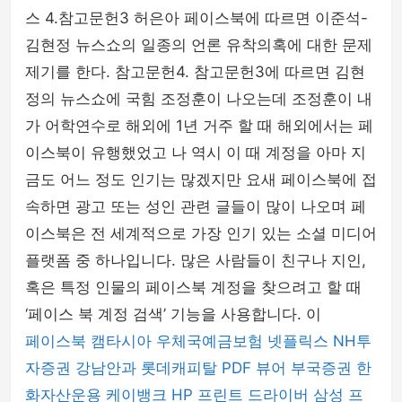
스 4.참고문헌3 허은아 페이스북에 따르면 이준석-
김현정 뉴스쇼의 일종의 언론 유착의혹에 대한 문제
제기를 한다. 참고문헌4. 참고문헌3에 따르면 김현
정의 뉴스쇼에 국힘 조정훈이 나오는데 조정훈이 내
가 어학연수로 해외에 1년 거주 할 때 해외에서는 페
이스북이 유행했었고 나 역시 이 때 계정을 아마 지
금도 어느 정도 인기는 많겠지만 요새 페이스북에 접
속하면 광고 또는 성인 관련 글들이 많이 나오며 페
이스북은 전 세계적으로 가장 인기 있는 소셜 미디어
플랫폼 중 하나입니다. 많은 사람들이 친구나 지인,
혹은 특정 인물의 페이스북 계정을 찾으려고 할 때
‘페이스 북 계정 검색’ 기능을 사용합니다. 이
페이스북
캠타시아
우체국예금보험
넷플릭스
NH투
자증권
강남안과
롯데캐피탈
PDF 뷰어
부국증권
한
화자산운용
케이뱅크
HP 프린트 드라이버
삼성 프