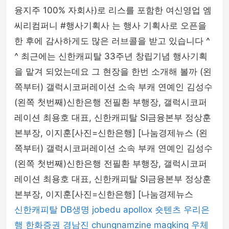
융지주 100% 자회사)로 리스를 포함한 여신영업 엠
씨리컴퍼니 #행사기획사 는 행사 기획사로 오픈을
한 후에 감사하게도 많은 러브콜을 받고 있습니다 ^
^ 최근에는 신한캐피탈 33주년 창립기념 행사기획
을 맡겨 되었는데요 그 현장을 한번 소개해 볼까 (왼
쪽부터) 갤럭시코퍼레이션 소속 부캐 연예인 김성수
(왼쪽 첫번째)신한은행 전필환 부행장, 갤럭시코퍼
레이션 최용호 대표, 신한캐피탈 SI금융본부 정상훈
본부장, 이지훈[사진=신한은행] [나눔경제뉴스 (왼
쪽부터) 갤럭시코퍼레이션 소속 부캐 연예인 김성수
(왼쪽 첫번째)신한은행 전필환 부행장, 갤럭시코퍼
레이션 최용호 대표, 신한캐피탈 SI금융본부 정상훈
본부장, 이지훈[사진=신한은행] [나눔경제뉴스
신한캐피탈
DB생명
jobedu
apollox
숏텐츠
우리은
행
한화증권
경남진
chungnamzine
magking
우체