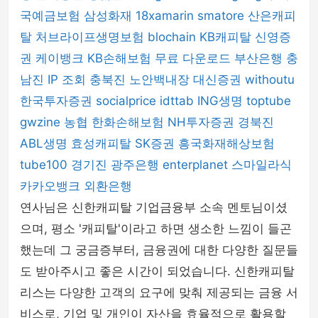
국예금보험
삼성화재
18xamarin
smatore
산은캐피
탈
처브라이프생명보험
blochain
KB캐피탈
신영증
권
케이뱅크
KB손해보험
무료 다운로드
부산은행
충
남진
IP 조회
충북진
노안백내장
대신증권
withoutu
한국투자증권
socialprice
idttab
ING생명
toptube
gwzine
농협
한화손해보험
NH투자증권
경북진
ABL생명
효성캐피탈
SK증권
흥국화재해상보험
tube100
경기진
광주은행
enterplanet
스마일라식
카카오뱅크
외환은행
연사님은 신한캐피탈 기업금융부 소속 멘토님이셨
으며, 평소 '캐피탈'이라고 하면 생소한 느낌이 들곤
했는데 그 궁금증부터, 금융권에 대한 다양한 질문들
도 받아주시고 좋은 시간이 되었습니다. 신한캐피탈
리스는 다양한 고객의 요구에 맞춰 제공되는 금융 서
비스로, 기업 및 개인이 자산을 효율적으로 활용할