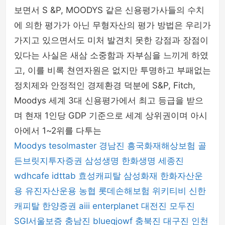
보면서 S &P, MOODYS 같은 신용평가사들의 수치
에 의한 평가가 아닌 무형자산의 평가 방법은 우리가
가지고 있으면서도 미처 발견치 못한 강점과 장점이
있다는 사실은 새삼 소중함과 자부심을 느끼게 하였
고, 이를 비록 쳔연자원은 없지만 투명하고 부패없는
정치제와 안정적인 경제환경 덕분에 S&P, Fitch,
Moodys 세계 3대 신용평가에서 최고 등급을 받으
며 현재 1인당 GDP 기준으로 세계 상위권이며 아시
아에서 1~2위를 다투는
Moodys
tesolmaster
경남진
흥국화재해상보험
골
든브릿지투자증권
삼성생명
한화생명
세종진
wdhcafe
idttab
효성캐피탈
삼성화재
한화자산운
용
유진자산운용
농협
롯데손해보험
위키티비
신한
캐피탈
한양증권
aiii
enterplanet
대전진
모두진
SGI서울보증
충남진
blueqjowf
충북진
대구진
인천