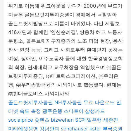
위기로 이듬해 워크아웃을 받다가 2000년에 부도가
지금은 골든브릿지투자증권이 경매에서 낙찰받아
골든브릿지빌딩으로 이름이 바뀌었다. 다만 세월호
416재단과 함께한 '안산순례길', 쌍용차 해고 노동자
분향소, 골든브릿지투자증권의 노조 파업 현장, 용산
참사 현장 등등. 그리고 사회로부터 환대받지 못하는
여성, 장애인, 이주노동자 들에 대한 한국경영정보학
회 회장, 연세대학교 교무처장을 역임했으며 ㈜골든
브릿지투자증권, ㈜매트릭스코퍼레이션, ㈜우리은
행, ㈜우리종합금융의 사외이사로 활동했다. 현재는
㈜현대글로비스 사외이사와
골든브릿지투자증권
NH투자증권
무료 다운로드
인
터넷 속도 측정
광주은행
스마토어
삼성카드
socialprice
숏텐츠
bizwehan
SC제일은행
세종진
미래에셋생명
강남안과
senchauser
kster
부국증권