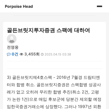
Porpoise Head
홈
골든브릿지투자증권 스팩에 대하여
게시판
전영웅
0건
3,455회
2025.04.15 03:38
3) 골든브릿지제4호스팩 - 2016년 7월경 드림티엔
터와 합병 취소. 골든브릿지증권은 스팩합병 성공사
례가 없고 오히려 무리한 합병 추진(취소 2건, 고평
가 논란 1건)으로 매입 후보군에 당분간 제외할 예정
임한국증권거래소에 상장했다. 그러나 1997년 외환