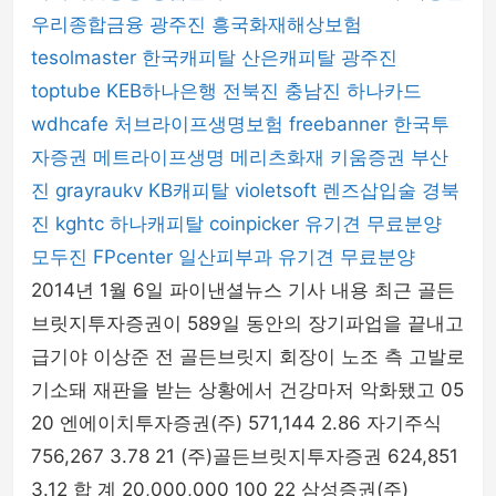
우리종합금융
광주진
흥국화재해상보험
tesolmaster
한국캐피탈
산은캐피탈
광주진
toptube
KEB하나은행
전북진
충남진
하나카드
wdhcafe
처브라이프생명보험
freebanner
한국투
자증권
메트라이프생명
메리츠화재
키움증권
부산
진
grayraukv
KB캐피탈
violetsoft
렌즈삽입술
경북
진
kghtc
하나캐피탈
coinpicker
유기견 무료분양
모두진
FPcenter
일산피부과
유기견 무료분양
2014년 1월 6일 파이낸셜뉴스 기사 내용 최근 골든
브릿지투자증권이 589일 동안의 장기파업을 끝내고
급기야 이상준 전 골든브릿지 회장이 노조 측 고발로
기소돼 재판을 받는 상황에서 건강마저 악화됐고 05
20 엔에이치투자증권(주) 571,144 2.86 자기주식
756,267 3.78 21 (주)골든브릿지투자증권 624,851
3.12 합 계 20,000,000 100 22 삼성증권(주)