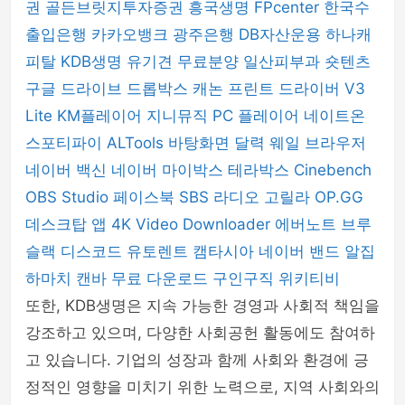
권
골든브릿지투자증권
흥국생명
FPcenter
한국수
출입은행
카카오뱅크
광주은행
DB자산운용
하나캐
피탈
KDB생명
유기견 무료분양
일산피부과
숏텐츠
구글 드라이브
드롭박스
캐논 프린트 드라이버
V3
Lite
KM플레이어
지니뮤직 PC 플레이어
네이트온
스포티파이
ALTools
바탕화면 달력
웨일 브라우저
네이버 백신
네이버 마이박스
테라박스
Cinebench
OBS Studio
페이스북
SBS 라디오 고릴라
OP.GG
데스크탑 앱
4K Video Downloader
에버노트
브루
슬랙
디스코드
유토렌트
캠타시아
네이버 밴드
알집
하마치
캔바
무료 다운로드
구인구직
위키티비
또한, KDB생명은 지속 가능한 경영과 사회적 책임을
강조하고 있으며, 다양한 사회공헌 활동에도 참여하
고 있습니다. 기업의 성장과 함께 사회와 환경에 긍
정적인 영향을 미치기 위한 노력으로, 지역 사회와의