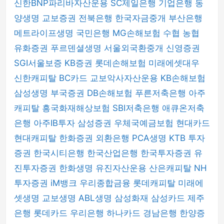
신한BNP파리바자산운용
SC제일은행
기업은행
동
양생명
교보증권
전북은행
한국자금중개
부산은행
메트라이프생명
국민은행
MG손해보험
수협
농협
유화증권
푸르덴셜생명
서울외국환중개
신영증권
SGI서울보증
KB증권
롯데손해보험
미래에셋대우
신한캐피탈
BC카드
교보악사자산운용
KB손해보험
삼성생명
부국증권
DB손해보험
푸른저축은행
아주
캐피탈
흥국화재해상보험
SBI저축은행
애큐온저축
은행
아주IB투자
삼성증권
우체국예금보험
현대카드
현대캐피탈
한화증권
외환은행
PCA생명
KTB 투자
증권
한국시티은행
한국산업은행
한국투자증권
유
진투자증권
한화생명
유진자산운용
산은캐피탈
NH
투자증권
iM뱅크
우리종합금융
롯데캐피탈
미래에
셋생명
교보생명
ABL생명
삼성화재
삼성카드
제주
은행
롯데카드
우리은행
하나카드
경남은행
한양증