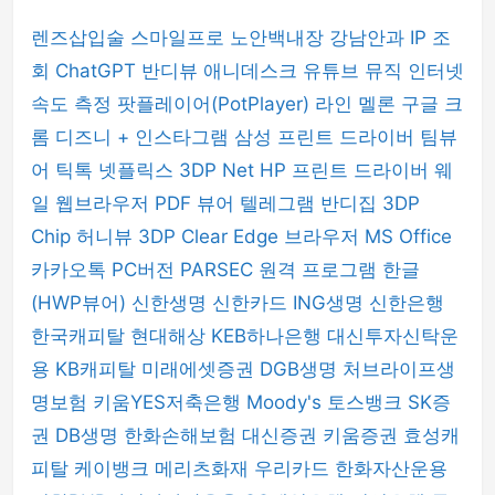
렌즈삽입술
스마일프로
노안백내장
강남안과
IP 조
회
ChatGPT
반디뷰
애니데스크
유튜브 뮤직
인터넷
속도 측정
팟플레이어(PotPlayer)
라인
멜론
구글 크
롬
디즈니 +
인스타그램
삼성 프린트 드라이버
팀뷰
어
틱톡
넷플릭스
3DP Net
HP 프린트 드라이버
웨
일 웹브라우저
PDF 뷰어
텔레그램
반디집
3DP
Chip
허니뷰
3DP Clear
Edge 브라우저
MS Office
카카오톡 PC버전
PARSEC 원격 프로그램
한글
(HWP뷰어)
신한생명
신한카드
ING생명
신한은행
한국캐피탈
현대해상
KEB하나은행
대신투자신탁운
용
KB캐피탈
미래에셋증권
DGB생명
처브라이프생
명보험
키움YES저축은행
Moody's
토스뱅크
SK증
권
DB생명
한화손해보험
대신증권
키움증권
효성캐
피탈
케이뱅크
메리츠화재
우리카드
한화자산운용