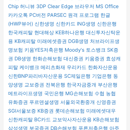
Chip
허니뷰
3DP Clear
Edge 브라우저
MS Office
카카오톡 PC버전
PARSEC 원격 프로그램
한글
(HWP뷰어)
신한생명
신한카드
ING생명
신한은행
한국캐피탈
현대해상
KEB하나은행
대신투자신탁운
용
KB캐피탈
미래에셋증권
DGB생명
처브라이프생
명보험
키움YES저축은행
Moody's
토스뱅크
SK증
권
DB생명
한화손해보험
대신증권
키움증권
효성캐
피탈
케이뱅크
메리츠화재
우리카드
한화자산운용
신한BNP파리바자산운용
SC제일은행
기업은행
동
양생명
교보증권
전북은행
한국자금중개
부산은행
메트라이프생명
국민은행
MG손해보험
수협
농협
유화증권
푸르덴셜생명
서울외국환중개
신영증권
SGI서울보증
KB증권
롯데손해보험
미래에셋대우
신한캐피탈
BC카드
교보악사자산운용
KB손해보험
삼성생명
부국증권
DB손해보험
푸른저축은행
아주