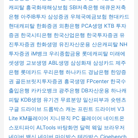
캐피탈
흥국화재해상보험
SBI저축은행
애큐온저축
은행
아주IB투자
삼성증권
우체국예금보험
현대카드
현대캐피탈
한화증권
외환은행
PCA생명
KTB 투자
증권
한국시티은행
한국산업은행
한국투자증권
유
진투자증권
한화생명
유진자산운용
산은캐피탈
NH
투자증권
iM뱅크
우리종합금융
롯데캐피탈
미래에
셋생명
교보생명
ABL생명
삼성화재
삼성카드
제주
은행
롯데카드
우리은행
하나카드
경남은행
한양증
권
골든브릿지투자증권
흥국생명
FPcenter
한국수
출입은행
카카오뱅크
광주은행
DB자산운용
하나캐
피탈
KDB생명
유기견 무료분양
일산피부과
숏텐츠
구글 드라이브
드롭박스
캐논 프린트 드라이버
V3
Lite
KM플레이어
지니뮤직 PC 플레이어
네이트온
스포티파이
ALTools
바탕화면 달력
웨일 브라우저
네이버 백신
네이버 마이박스
테라박스
Cinebench